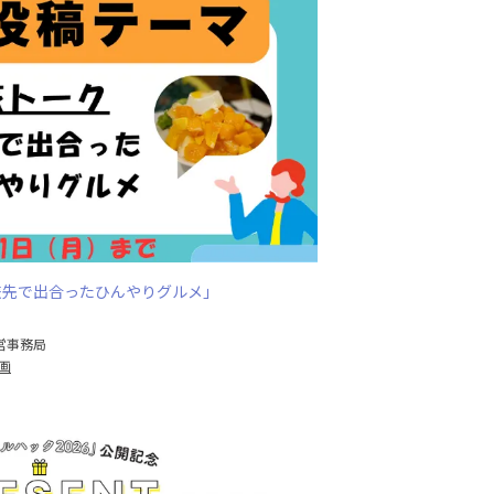
旅先で出合ったひんやりグルメ」
営事務局
画