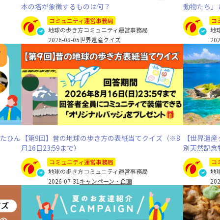
本の塔が象徴するものは何？
動物たち」
コミュニティ運営事務局
コ
地球の歩き方コミュニティ運営事務局
地
2026-08-05
世界遺産クイズ
202
ったひん
【第9回】昔の地球の歩き方の表紙当てクイズ（※8
【世界遺産
月16日23:59まで）
別天然記念
コミュニティ運営事務局
コ
地球の歩き方コミュニティ運営事務局
地
2026-07-31
キャンペーン・企画
202