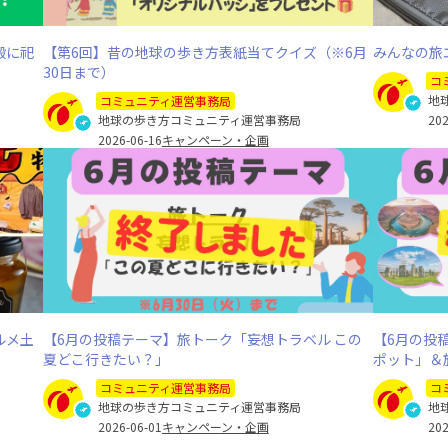
殿に祀
【第6回】昔の地球の歩き方表紙当てクイズ（※6月
みんなの旅
30日まで）
コ
地
コミュニティ運営事務局
地球の歩き方コミュニティ運営事務局
202
2026-06-16
キャンペーン・企画
ルメ土
【6月の投稿テーマ】旅トーク「妄想トラベル この
【6月の投
夏どこ行きたい？」
ポット」＆
コミュニティ運営事務局
コ
地球の歩き方コミュニティ運営事務局
地
2026-06-01
キャンペーン・企画
202