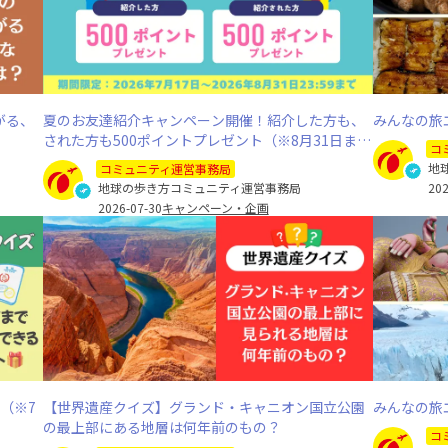
がる、
夏のお友達紹介キャンペーン開催！紹介した方も、
みんなの旅
された方も500ポイントプレゼント（※8月31日ま
コ
で）
地
コミュニティ運営事務局
地球の歩き方コミュニティ運営事務局
202
2026-07-30
キャンペーン・企画
（※7
【世界遺産クイズ】グランド・キャニオン国立公園
みんなの旅
の最上部にある地層は何年前のもの？
コ