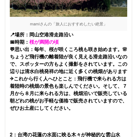
mamiさんの「旅人におすすめしたい絶景」
📍場所：岡山空港滑走路沿い
📅時期：
桜が満開の頃
💬思い出：毎年、桜が咲くころ桃も咲き始めます。🌸
ちょうど飛行機の離着陸が良く見える滑走路沿いなの
で、スポッターの方もよく撮影をされています。この
辺りは清水白桃発祥の地に近く多くの桃畑があります
✈これから行く人へひとこと：飛行機で来られる方は
着陸時の桃畑の景色も楽しんでください。そして、７
月から８月に来られる方は、桃畑沿いで販売している
朝どれの桃がお手軽な価格で販売されていますので、
ぜひお土産にしてください。
2：台湾の花蓮の水面に映る木々が神秘的な雲山水