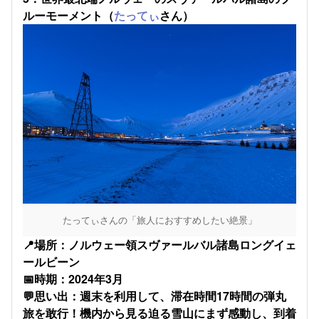
ルーモーメント（
たってぃ
さん）
たってぃさんの「旅人におすすめしたい絶景」
​📍場所：ノルウェー領スヴァールバル諸島ロングイェ
ールビーン
📅時期：2024年3月
💬思い出：週末を利用して、滞在時間17時間の弾丸
旅を敢行！機内から見る迫る雪山にまず感動し、到着