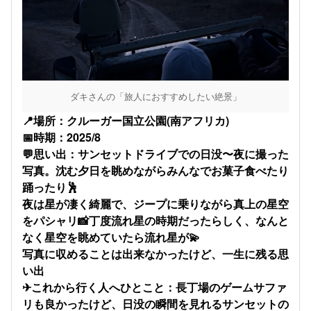
ダキさんの「旅人におすすめしたい絶景」
📍場所：クルーガー国立公園(南アフリカ)
📅時期：2025/8
💬思い出：サンセットドライブでの日没〜夜に撮った
写真。沈む夕日を眺めながらみんなでお菓子食べたり
踊ったり🕺
夜は星が凄く綺麗で、ジープに乗りながら真上の星空
をパシャリ📸丁度流れ星の時期だったらしく、なんと
なく星空を眺めていたら流れ星が💫
写真に収めることは出来なかったけど、一生に残る思
い出
✈これから行く人へひとこと：長丁場のゲームサファ
リも良かったけど、日没の瞬間を見れるサンセットの