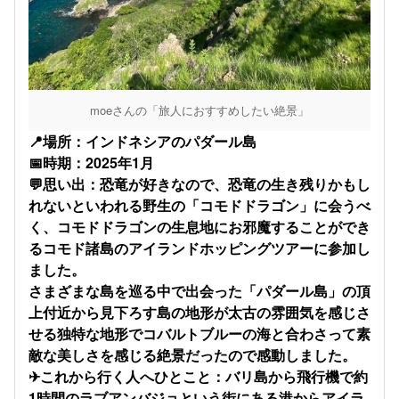
moeさんの「旅人におすすめしたい絶景」
​📍場所：インドネシアのパダール島
📅時期：2025年1月
💬思い出：恐竜が好きなので、恐竜の生き残りかもし
れないといわれる野生の「コモドドラゴン」に会うべ
く、コモドドラゴンの生息地にお邪魔することができ
るコモド諸島のアイランドホッピングツアーに参加し
ました。
さまざまな島を巡る中で出会った「パダール島」の頂
上付近から見下ろす島の地形が太古の雰囲気を感じさ
せる独特な地形でコバルトブルーの海と合わさって素
敵な美しさを感じる絶景だったので感動しました。
✈これから行く人へひとこと：バリ島から飛行機で約
1時間のラブアンバジョという街にある港からアイラ