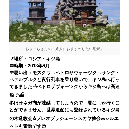
おさっちさんの「旅人におすすめしたい絶景」
📍場所：ロシア・キジ島
📅時期：2013年6月
💬思い出：モスクワ→ペトロザヴォーツク→サンクト
ペテルブルクと夜行列車を乗り継いで、キジ島へ行っ
てきました💨ペトロザヴォーツクからキジ島へは高速
船で⛴️
冬はオネガ湖が凍結してしまうので、夏にしか行くこ
とができません。​世界遺産にも登録されているキジ島
の木造教会⛪️プレオブラジェーンスカヤ教会⛪️シルエ
ットも素敵です😍