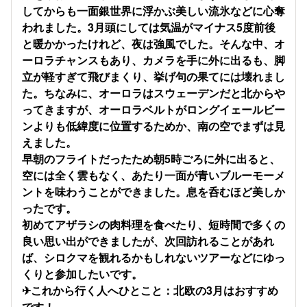
してからも一面銀世界に浮かぶ美しい流氷などに心奪
われました。3月頭にしては気温がマイナス5度前後
と暖かかったけれど、夜は強風でした。そんな中、オ
ーロラチャンスもあり、カメラを手に外に出るも、脚
立が軽すぎて飛びまくり、挙げ句の果てには壊れまし
た。ちなみに、オーロラはスウェーデンだと北からや
ってきますが、オーロラベルトがロングイェールビー
ン​よりも低緯度に位置するためか、南の空でまずは見
えました。
早朝のフライトだったため朝5時ごろに外に出ると、
空には全く雲もなく、あたり一面が青いブルーモーメ
ントを味わうことができました。息を呑むほど美しか
ったです。
初めてアザラシの肉料理を食べたり、短時間で多くの
良い思い出ができましたが、次回訪れることがあれ
ば、シロクマを観れるかもしれないツアーなどにゆっ
くりと参加したいです。
✈これから行く人へひとこと：北欧の3月はおすすめ
です！