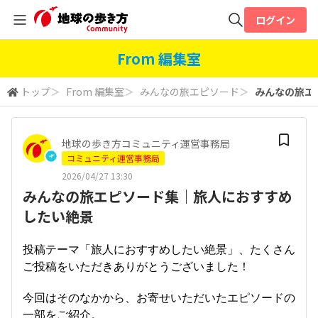
ログイン
全体検索
From 編集室
トップ
＞
From 編集室
＞
みんなの旅エピソード
＞
みんなの旅エ
検索
地球の歩き方コミュニティ運営事務局
コミュニティ運営事務局
2026/04/27 13:30
みんなの旅エピソード集｜旅人におすすめ
したい絶景
投稿テーマ「旅人におすすめしたい絶景」、たくさん
ご投稿をいただきありがとうございました！
今回はそのなかから、お寄せいただいたエピソードの
一部をご紹介。