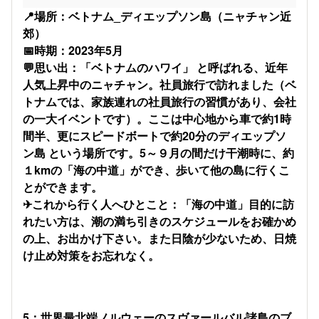
📍場所：ベトナム_ディエップソン島（ニャチャン近
郊）
📅時期：2023年5月
💬思い出：「ベトナムのハワイ」 と呼ばれる、近年
人気上昇中のニャチャン。社員旅行で訪れました（ベ
トナムでは、家族連れの社員旅行の習慣があり、会社
の一大イベントです）。ここは中心地から車で約1時
間半、更にスピードボートで約20分のディエップソ
ン島 という場所です。5～９月の間だけ干潮時に、約
１kmの「海の中道」ができ、歩いて他の島に行くこ
とができます。
✈これから行く人へひとこと：「海の中道」目的に訪
れたい方は、潮の満ち引きのスケジュールをお確かめ
の上、お出かけ下さい。また日陰が少ないため、日焼
け止め対策をお忘れなく。
5：世界最北端ノルウェーのスヴァールバル諸島のブ