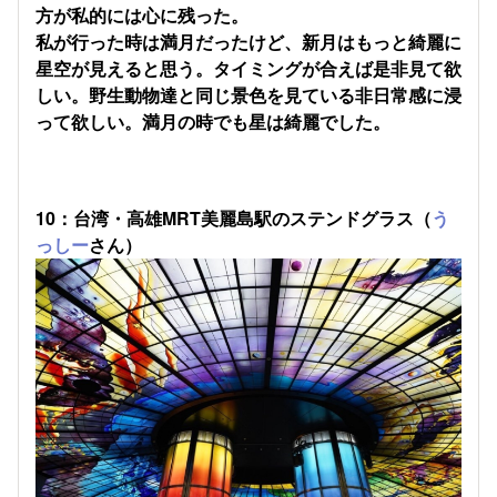
方が私的には心に残った。
私が行った時は満月だったけど、新月はもっと綺麗に
星空が見えると思う。タイミングが合えば是非見て欲
しい。野生動物達と同じ景色を見ている非日常感に浸
って欲しい。満月の時でも星は綺麗でした。
10：台湾・高雄MRT美麗島駅のステンドグラス（
う
っしー
さん）