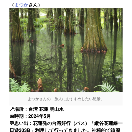
（
よつか
さん）
よつかさんの「旅人におすすめしたい絶景」
📍場所：台湾 花蓮 雲山水
📅時期：2024年5月
💬思い出：花蓮発の台湾好行（バス）「縱谷花蓮線一
日遊303B」利用して行ってきました。神秘的で綺麗