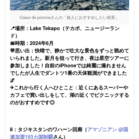
Coeur de pommeさんの「旅人におすすめしたい絶景」
​📍場所：​Lake Tekapo（テカポ、ニュージーラン
ド）
📅時期：2024年6月
💬思い出：快晴で、静かで壮大な景色をずっと眺めて
いられました。新月を狙って行き、夜は星空ツアーに
参加しました！自前のiPhoneでは綺麗に撮れません
でしたが人生でダントツ1番の天体観測ができました
🌌
✈これから行く人へひとこと：近くにあるスーパーや
カフェで買い出しをして、湖の近くでピクニックする
のがおすすめです◎
8：タジキスタンのワハーン回廊（
アマゾニアン @国
連加盟193カ国制覇
さん）