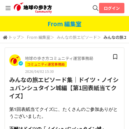
ログイン
全体検索
From 編集室
トップ
＞
From 編集室
＞
みんなの旅エピソード
＞
みんなの旅エ
検索
地球の歩き方コミュニティ運営事務局
コミュニティ運営事務局
2026/04/02 15:30
みんなの旅エピソード集｜ドイツ・ノイシ
ュバンシュタイン城編【第1回表紙当てク
イズ】
第1回表紙当てクイズに、たくさんのご参加ありがと
うございました。
正解はドイツの「ノイシュバンシュタイン城」。