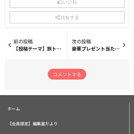
いいね
共有する
前の投稿
次の投稿
【投稿テーマ】旅トーク「旅のトラブル＆失敗談」／旅フォト「旅人におすすめしたい絶景」（※4月14日まで）
豪華プレゼント当たる！「行ってよかった世界遺産」を大募集
コメントする
ホーム
【会員限定】編集室だより