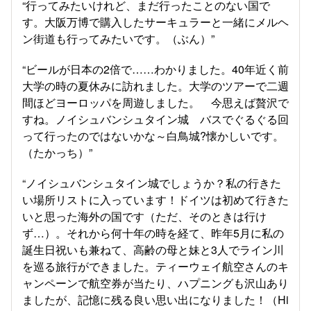
“行ってみたいけれど、まだ行ったことのない国で
す。大阪万博で購入したサーキュラーと一緒にメルヘ
ン街道も行ってみたいです。（ぶん）”
“ビールが日本の2倍で……わかりました。40年近く前
大学の時の夏休みに訪れました。大学のツアーで二週
間ほどヨーロッパを周遊しました。 今思えば贅沢で
すね。ノイシュバンシュタイン城 バスでぐるぐる回
って行ったのではないかな～白鳥城?懐かしいです。
（たかっち）”
“ノイシュバンシュタイン城でしょうか？私の行きた
い場所リストに入っています！ドイツは初めて行きた
いと思った海外の国です（ただ、そのときは行け
ず…）。それから何十年の時を経て、昨年5月に私の
誕生日祝いも兼ねて、高齢の母と妹と3人でライン川
を巡る旅行ができました。ティーウェイ航空さんのキ
ャンペーンで航空券が当たり、ハプニングも沢山あり
ましたが、記憶に残る良い思い出になりました！（Hi