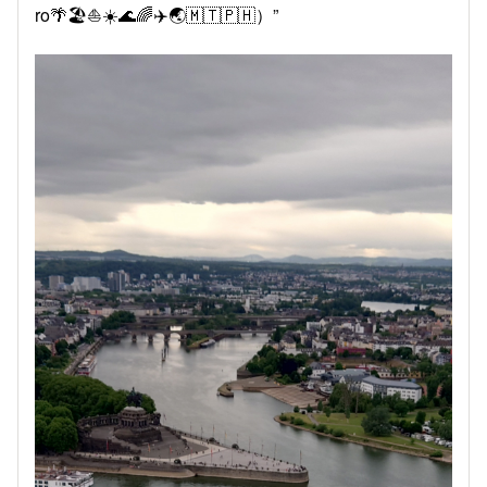
ro🌴🏖️⛵️☀️🌊🌈✈️🌏️🇲🇹🇵🇭）”