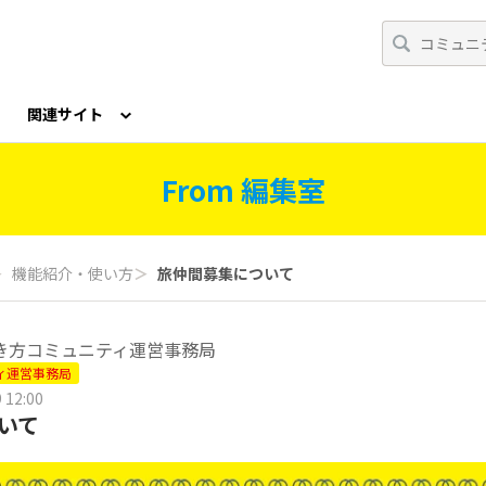
関連サイト
公式X（旧Twitter）
公式Podcast
From 編集室
＞
機能紹介・使い方
＞
旅仲間募集について
き方コミュニティ運営事務局
ィ運営事務局
 12:00
いて